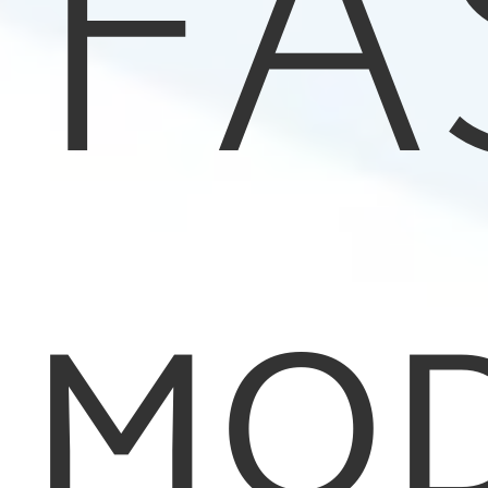
FA
MOD