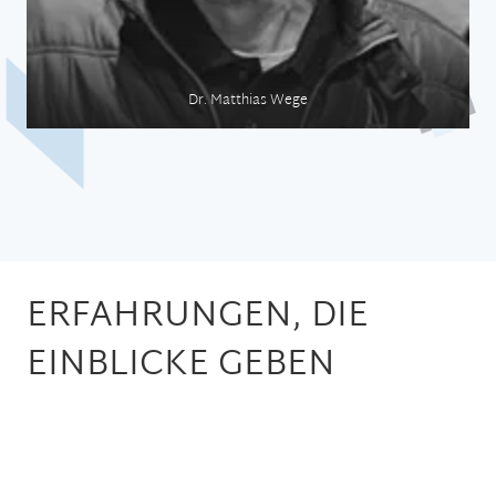
Dr. Matthias Wege
ERFAHRUNGEN, DIE
EINBLICKE GEBEN
Medizin auf See