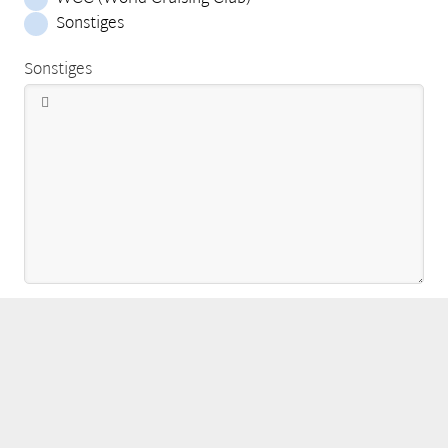
Sonstiges
Sonstiges
Bitte tragen Sie hier die Buchstaben/Zahlen ein
*
Es hilft uns beim Schutz vor Spam-Nachrichten